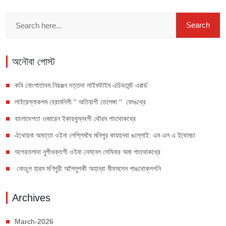
অনৌবা পোস্ট
কবি নোংশাতাবম নিরঞ্জন দত্তদা লাইফটাইম এচিভমেন্ট এৱার্ড
লাইরেল্লাকপম হেরামনিগী '' অতিয়াগী তেলেঙ্গা '' ফোঙখ্রে
বাংলাদেশতা ওজারেন ইকায়খুম্নবগী থৌরম পাংথোকখ্রে
ঐখোয়না অমত্তা ওইনা লেপ্লিমখৈ মনিপুর কায়হনবা ঙল্লোই: এম এল এ ইবোমচা
আগরতলাদা নুপীখক্তগী ওইবা নেসনেল সেমিনার অমা পাংথোকখ্রে
নোংচুপ হারম মণিপুরী অশৈলুপকী অহান্বা মীফমলেন পাঙথোক্লগনি
Archives
March-2026