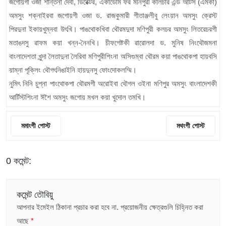
জগোয়গী ওজা শান্তনা দেবী, ডিরেক্টর, একাডেমি ফর মনিপুরী কালচার এন্ড আর্টস (এমকা)
অমসুং শক্নাইরবা জগোয়গী ওজা ড. রাজকুমারী গীতাঞ্জলীবু লেংয়ান অমসুং ক্রেস্ট
পিরদুনা ইকায়খুম্নবা উৎখি। পাঙথোকখিবা থৌরমদুদা মণিপুরী কলচর অমসুং লিতরেচরগী
মতাঙদসু ৱাফম কয়া খন্ন-নৈনখি। চীফগেষ্টকী ৱারোলদা ড. মুনিষ নিংথৌজমনা
বাংলাদেশতা খুন্দা লৈতাদুনা লৈরিবা মণিপুরীশিংনা অসিগুম্বা থৌরম কয়া পাঙথোকপা হায়বসি
য়াম্না পূক্লিং থৌগৎনিঙাইনি হায়দুনসু ফোংদোকলম্মি।
নুমিৎ নিনি চুপ্না পাংথোকপা থৌরমগী অরোইবা থৌগল ওইনা মণিপুর অমসুং বাংলাদেশকী
আর্টিস্টশিংনা ঈশৈ অমসুং জগোয় মখল কয়া খুদোল তমখি।
মমাংগী পোস্ট
মথংগী পোস্ট
0 কমেন্ট:
কমেন্ট তৌবিয়ু
আপনার ইমেইল ঠিকানা প্রচার করা হবে না.
প্রয়োজনীয় ক্ষেত্রগুলি চিহ্নিত করা
আছে
*