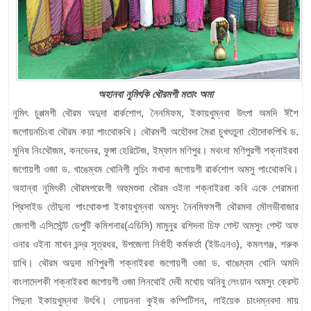
অহানবা নুমিৎকি থৌরমগী মতাং অমা
নুমিৎ চুপ্পমগী থৌরম অদুদা ৱার্কশোপ, নৈনমিফম, ইকায়খুম্নবা উৎপা অমদি ঈশৈ
জগোয়নচিংবা থৌরম কয়া পাংথোকখি। থৌরমগী অহৌবদা মৈরা চুখৎতুনা হৌদোকপিখি ড.
মুনিষ নিংথৌজম, কনভেনর, ফুঙ্গা হেরিটেজ, ইম্ফাল মণিপুর। মথংদা মণিপুরগী শক্নাইরবা
জগোয়গী ওজা ড. খাঙেম্বম খোনিগী লুচিং মখাদা জগোয়গী ৱার্কশোপ অমসু পাংথোকখি।
অহান্বা নুমিৎকী থৌরমপরেংগী অহুমশুবা থৌরম ওইনা শক্নাইরবা কবি একে শেরামনা
প্রিসাইড তৌদুনা পাংথোকপা ইকায়খুম্নবা অমসুং নৈনমিফমগী থৌরমদা মৌলভীবাজার
জেলাগী এসিস্টেন্ট ডেপুটি কমিশনার(এডিসি) মামুনুর রশিদনা চিফ গেস্ট অমসুং গেস্ট অফ
ওনার ওইনা মাখন চন্দ্র সূত্রধর, উপজেলা নির্বাহী কর্মকর্তা (ইউএনও), কমলগঞ্জ, শরুক
য়াখি। থৌরম অদুদা মণিপুরগী শক্নাইরবা জগোয়গী ওজা ড. খাঙেম্বম খোনি অমদি
বাংলাদেশকী শক্নাইরবা জগোয়গী ওজা লিনথোই দেবী মখোয় অনিবু লেংয়ান অমসুং ক্রেস্ট
পিদুনা ইকায়খুম্নবা উৎখি। লোয়ননা কুইজ কম্পিটিশন, লাইয়েক চাংদম্নবদা মায়