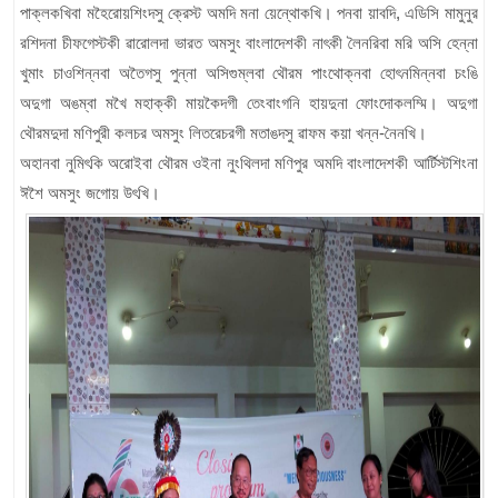
পাক্লকখিবা মহৈরোয়শিংদসু ক্রেস্ট অমদি মনা য়েন্থোকখি। পনবা য়াবদি, এডিসি মামুনুর
রশিদনা চীফগেস্টকী ৱারোলদা ভারত অমসুং বাংলাদেশকী নাৎকী লৈনরিবা মরি অসি হেন্না
খুমাং চাওশিন্নবা অতৈগসু পুন্না অসিগুম্লবা থৌরম পাংথোক্নবা হোৎনমিন্নবা চংঙি
অদুগা অঙম্বা মখৈ মহাক্কী মায়কৈদগী তেংবাংগনি হায়দুনা ফোংদোকলম্মি। অদুগা
থৌরমদুদা মণিপুরী কলচর অমসুং লিতরেচরগী মতাঙদসু ৱাফম কয়া খন্ন-নৈনখি।
অহানবা নুমিৎকি অরোইবা থৌরম ওইনা নুংথিলদা মণিপুর অমদি বাংলাদেশকী আর্টিস্টশিংনা
ঈশৈ অমসুং জগোয় উৎখি।