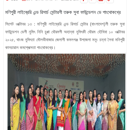
মণিপুরী লাইব্রেরি এন্ড রিসার্চ সেন্টারগী তরুক সুবা ফাউন্ডেশন ডে পাংথোকখ্রে
সিলেট ওক্টোবর ১৩ : মণিপুরী লাইব্রেরি এন্ড রিসার্চ সেন্টার (বাংলাদেশ)গী তরুক সুবা
ফাউন্ডেশন ডেগী নুমিৎ নিনি চুপ্পা থৌরমগী অহান্বা নুমিৎকী থৌরম হৌখিবা ১০ ওক্টোবর
২০২৫, থাংজ নুমিৎতা মৌলভীবাজার জেলাগী কমলগঞ্জ উপজেলা মনুং চন্না লৈবা মনিপুরী
কালচারাল কমপ্লেক্সতা পাংথোকখ্রে।