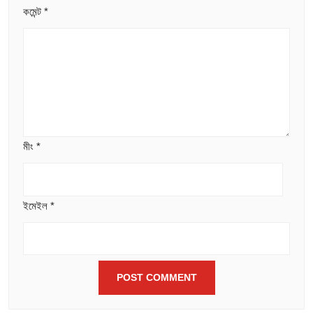
কমেন্ট
*
মীং
*
ইমেইল
*