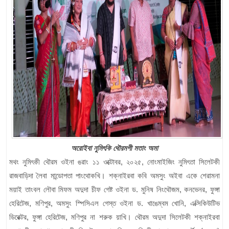
অরোইবা নুমিৎকি থৌরমগী মতাং অমা
মথং নুমিৎকী থৌরম ওইনা ঙরাং ১১ ওক্টোবর, ২০২৫, নোংমাইজিং নুমিৎতা সিলেটকী
রাজবাড়িদা লৈবা মান্ডোপতা পাংথোকখি। শক্নাইরবা কবি অমসুং অইবা একে শেরামনা
ময়াই তাংবল লৌবা মিফম অদুদা চীফ গেষ্ট ওইনা ড. মুনিষ নিংথৌজম, কনভেনর, ফুঙ্গা
হেরিটেজ, মণিপুর, অমসুং স্পিসিএল গেস্ত ওইনা ড. খাঙেম্বম খোনি, এক্সিকিউটিভ
ডিরেক্টর, ফুঙ্গা হেরিটেজ, মণিপুর না শরুক য়াখি। থৌরম অদুদা সিলেটকী শক্নাইরবা