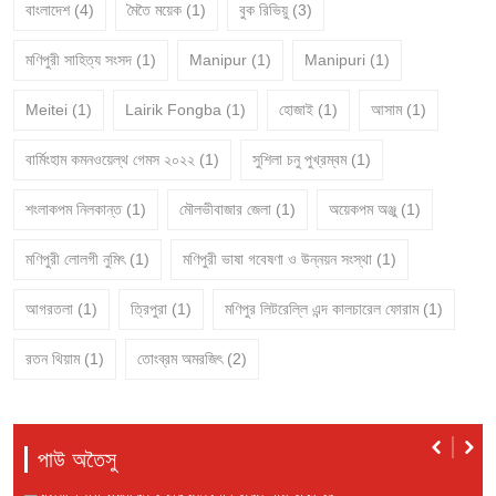
বাংলাদেশ
(4)
মৈতৈ ময়েক
(1)
বুক রিভিয়ু
(3)
মণিপুরী সাহিত্য সংসদ
(1)
Manipur
(1)
Manipuri
(1)
Meitei
(1)
Lairik Fongba
(1)
হোজাই
(1)
আসাম
(1)
বার্মিংহাম কমনওয়েল্থ গেমস ২০২২
(1)
সুশিলা চনু পুখ্রম্বম
(1)
শংলাকপম নিলকান্ত
(1)
মৌলভীবাজার জেলা
(1)
অয়েকপম অঞ্জু
(1)
মণিপুরী লোলগী নুমিৎ
(1)
মণিপুরী ভাষা গবেষণা ও উন্নয়ন সংস্থা
(1)
আগরতলা
(1)
ত্রিপুরা
(1)
মণিপুর লিটরেল্লি এন্দ কালচারেল ফোরাম
(1)
রতন থিয়াম
(1)
তোংব্রম অমরজিৎ
(2)
পাউ অতৈসু
মণিপুরী মিরর
১লা অগাস্ট ২০২৬ ইং
বাংলাদেশতা ওজারেন ইকায়খুম্নবগী থৌরম পাংথোকখ্রে