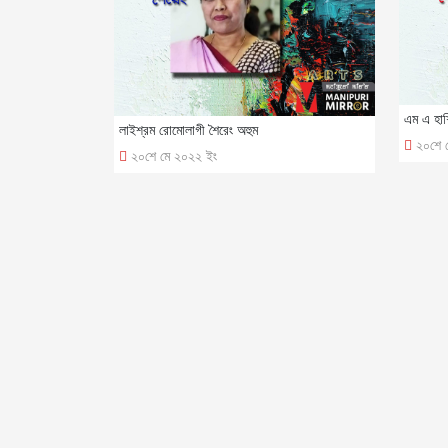
এম এ হাশ
লাইশ্রম রোমোলাগী শৈরেং অহুম
২০শে 
২০শে মে ২০২২ ইং