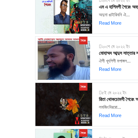
২০শে মে ২০২২ ইং
এম এ হাশিমগী শৈরেং অহু
অদুনা ঙাইরিবনি ঐ...
Read More
শৈরেং
২০শে মে ২০২২ ইং
মোহাম্মদ আব্দুস সাত্তার
ঐগী খূৎপিগী মপাঙ্গল...
Read More
শৈরেং
৫ই মে ২০২২ ইং
রিতা থোকচোমগী শৈরেং অ
লমজিংবিররো...
Read More
শৈরেং