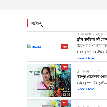
অতৈসু
১৬ই জুলাই ২০২২ ইং
পুন্সিবু লাচল্লিবা কবি 
ৱাহৈশিংদা য়াওরি খুনাই অ
শৈরেং
ইপা ইপুশিংগী থৱায়শিং। ঐ
Read More
শৈরেং
২০শে মে ২০২২ ইং
লাইশ্রম রোমোলাগী শৈরেং
চৎখ্রবসু নঙনা ইনাক্তগী...
Read More
শৈরেং