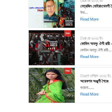
৪ঠা মে ২০২২ ইং
নেত্রজিৎ মোইরাংথেমগী শ
ঈমা...
Read More
শৈরেং
২রা মে ২০২২ ইং
কোভিদ অমসুং ঐগী ৱারী 
কোভিদ অমসুং ঐগী ৱারী...
Read More
শৈরেং
২৬শে এপ্রিল ২০২২ ইং
অয়েকপম অঞ্জুগী শৈরেং
করোনা......
Read More