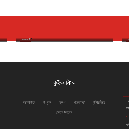
মণিপুরী মিরর
১লা অগাস্ট ২০২৬ ইং
বাংলাদেশতা ওজারেন ইকায়খুম্নবগী থৌরম পাংথোকখ্রে
বাংলাদেশ
ভ
কুইক লিংক
আর্কাইভ
ই-বুক
ব্লগ
পডকাস্ট
ইন্টারভিউ
কব
মৈতৈ ময়েক
লা