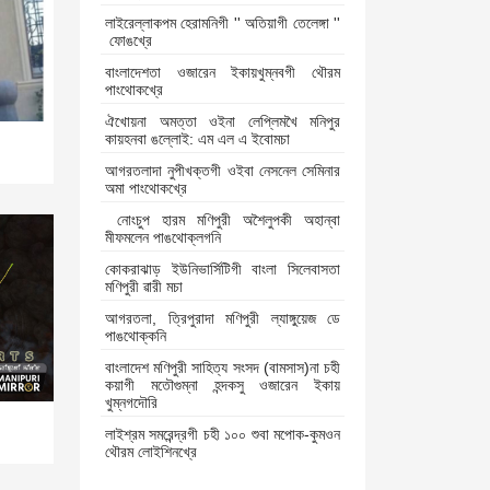
লাইরেল্লাকপম হেরামনিগী '' অতিয়াগী তেলেঙ্গা ''
ফোঙখ্রে
বাংলাদেশতা ওজারেন ইকায়খুম্নবগী থৌরম
পাংথোকখ্রে
ঐখোয়না অমত্তা ওইনা লেপ্লিমখৈ মনিপুর
কায়হনবা ঙল্লোই: এম এল এ ইবোমচা
আগরতলাদা নুপীখক্তগী ওইবা নেসনেল সেমিনার
অমা পাংথোকখ্রে
নোংচুপ হারম মণিপুরী অশৈলুপকী অহান্বা
মীফমলেন পাঙথোক্লগনি
কোকরাঝাড় ইউনিভার্সিটিগী বাংলা সিলেবাসতা
মণিপুরী ৱারী মচা
আগরতলা, ত্রিপুরাদা মণিপুরী ল্যাঙ্গুয়েজ ডে
পাঙথোক্কনি
বাংলাদেশ মণিপুরী সাহিত্য সংসদ (বামসাস)না চহী
কয়াগী মতৌগুম্না হন্দকসু ওজারেন ইকায়
খুম্নগদৌরি
লাইশ্রম সমরেন্দ্রগী চহী ১০০ শুবা মপোক-কুমওন
থৌরম লোইশিনখ্রে