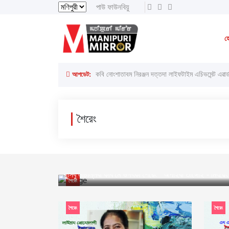
পাউ ফাউনবিয়ু
সগোলসেন, ৬ অগাস্ট ২০২৬ ইং
সগোলসেন, ২২শে ই
হ
লাইরেল্লাকপম হেরামনিগী '' অতিয়াগী তেলেঙ্গা '' ফোঙখ্রে
আপডেট:
কবি নোংশাতাবম নিরঞ্জন দত্তদা লাইফটাইম এচিভমেন্ট এৱার্
শৈরেং
মণিপুরী মিরর
১৬ই জুলাই ২০২২ ইং
পুন্সিবু লাচল্লিবা কবি মৈ ভগৎকী শৈরেং “ অপাইবা তাঙ্গোই”- মিৎ
শৈরেং
শৈরেং
শৈরেং