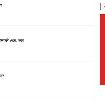
ন
ম
 সাজবমগী শৈরেং অহুম
হুম