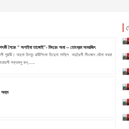
হ
শ
ত
খ
মৈ ভগৎকী শৈরেং “ অপাইবা তাঙ্গোই”- মিৎয়েং অমা -- তোংব্রম অমরজিৎ
অ
মগী পুৱারী। অদুগা চিনবুং ৱারীশিংদা হিংদুনা লাক্লি অদুঙৈগী লীংজেল থৌনা ফরবা
ন
খোয়গী শক্তমসু কন্......
চ
ম
-
 অহুম
ন
ম
প