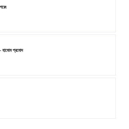
ৈরেং
– হামোম প্রমোদ