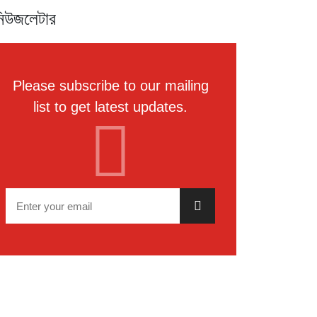
িউজলেটার
Please subscribe to our mailing
list to get latest updates.