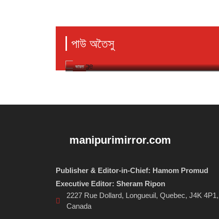
ং
মণিপুরী মিরর
৩রা অগাস্ট ২০২৬ ইং
পাউ অতৈসু
কুমওন থৌরম
কবি নোংশাতাবম নিরঞ্জন দত্তদা লাইফটাইম এচিভমেন্ট এৱার্ড
ভারত
manipurimirror.com
Publisher & Editor-in-Chief: Hamom Promud
Executive Editor: Sheram Ripon
2227 Rue Dollard, Longueuil, Quebec, J4K 4P1,
Canada