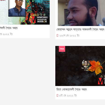
িমগী শৈরেং অহুম
মোহাম্মদ আব্দুস সাত্তার সাজবমগী শৈরেং অহুম
মে ২০২২ ইং
২০শে মে ২০২২ ইং
শৈরেং
রিতা থোকচোমগী শৈরেং অহুম
৫ই মে ২০২২ ইং