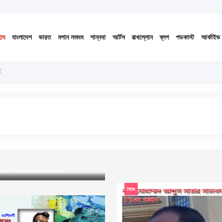
ঙেন ১৪৩৩ বঙ্গাব্দ (নোংজুথাকাল)
োম
বাংলাদেশ
ভারত
মপান লমদম
শান্নবা
আর্টস
ৱাখল্লোন
ব্লগ
পডকাস্ট
আর্কাইভ
ড
য়েং অমা -- তোংব্রম অমরজিৎ
শৈরেং