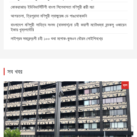
কোকরাঝাড় ইউনিভার্সিটিগী বাংলা সিলেবাসতা মণিপুরী ৱারী মচা
আগরতলা, ত্রিপুরাদা মণিপুরী ল্যাঙ্গুয়েজ ডে পাঙথোক্কনি
বাংলাদেশ মণিপুরী সাহিত্য সংসদ (বামসাস)না চহী কয়াগী মতৌগুম্না হন্দকসু ওজারেন
ইকায় খুম্নগদৌরি
লাইশ্রম সমরেন্দ্রগী চহী ১০০ শুবা মপোক-কুমওন থৌরম লোইশিনখ্রে
সব খবর
ব্লগ