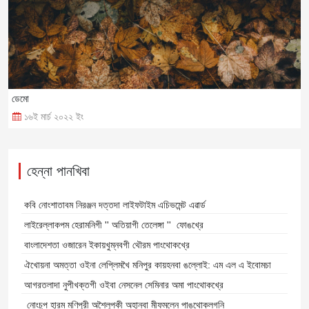
ডেমো
১৬ই মার্চ ২০২২ ইং
হেন্না পানখিবা
কবি নোংশাতাবম নিরঞ্জন দত্তদা লাইফটাইম এচিভমেন্ট এৱার্ড
লাইরেল্লাকপম হেরামনিগী '' অতিয়াগী তেলেঙ্গা '' ফোঙখ্রে
বাংলাদেশতা ওজারেন ইকায়খুম্নবগী থৌরম পাংথোকখ্রে
ঐখোয়না অমত্তা ওইনা লেপ্লিমখৈ মনিপুর কায়হনবা ঙল্লোই: এম এল এ ইবোমচা
আগরতলাদা নুপীখক্তগী ওইবা নেসনেল সেমিনার অমা পাংথোকখ্রে
নোংচুপ হারম মণিপুরী অশৈলুপকী অহান্বা মীফমলেন পাঙথোক্লগনি