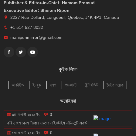
Publisher & Editor-in-Chief: Hamom Promud
Executive Editor: Sheram Ripon
2227 Rue Dollard, Longueuil, Quebec, J4K 4P1, Canada
+1 514 527 8032
manipurimirror@gmail.com
কুইক লিংক
আর্কাইভ
ই-বুক
ব্লগ
পডকাস্ট
ইন্টারভিউ
মৈতৈ ময়েক
অরোইবদা
৩রা অগাস্ট ২০২৬ ইং
0
কবি নোংশাতাবম নিরঞ্জন দত্তদা লাইফটাইম এচিভমেন্ট এৱার্ড
১লা অগাস্ট ২০২৬ ইং
0