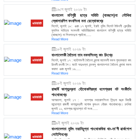
১৯শে জুলাই ২০২৬ ইং
বাংলাদেশ মণিপুরী ছাত্র সমিতি (বামছাস)না লৌখিবা
স্কোলারশিপ ফংবশিংদা মনা য়েন্থোকখ্রে
কমিউনিটি
সিলেট, জুলাই ১৮: ঙরাং ১৭ জুলাই, ইরাই নুমিৎ সিলেট টাউনগী কেন্দ্রীয়
মুসলিম সাহিত্য সংসদকী অডিটরিয়ামদা বাংলাদেশ মণিপুরী ছাত্র সমিতি
(বামছাস) না শিনলাংদুনা প্রাইমা......
Read More
১৮ই জুলাই ২০২৬ ইং
বাংলাদেশকী মৈতৈনা তাব মফমশিংদসু কাং চিংখ্রে
সিলেট, জুলাই ১৭ : মহৌশাদগী মৈতৈনা খুন্দাবা মালেমগী মফম পুম্নমক্তা কাং
কমিউনিটি
চিংবগী চৎনবী লৈ। মতৌ অদুগুম্না হন্দকসু বাংলাদেশতা মৈতৈনা খুন্দাবা মফম
কয়াদা ঙরাং জুলাই ১৬......
Read More
১৮ই জুলাই ২০২৬ ইং
রাজর্ষি ভাগ্যচন্দ্রনা হৌদোকপিরম্বা ধলেশ্বরদা নট সংকীর্তন
পাংথোকখ্রে
কমিউনিটি
আগরতলা, জুলাই ১৭ : ধলেশ্বর নহারোলশিংনা শিন্দুনা বঙ্ক বিহারী
মান্ডোপ্তা রাজর্ষী ভাগ্যচন্দ্রগী মপোক কুমওন থৌরম পাংথোকখ্রে। চৎখিবা
জুলাই ১১, ধলেশ্বর মান্ডোপ্তা নট সংক......
Read More
৬ই জুলাই ২০২৬ ইং
বাংলাদেশতা নুমিৎ তরানিচুপ্না পাংথোকখিবা থাং-তা'গী ৱার্কশোপ
লোইশিনখ্রে
কমিউনিটি