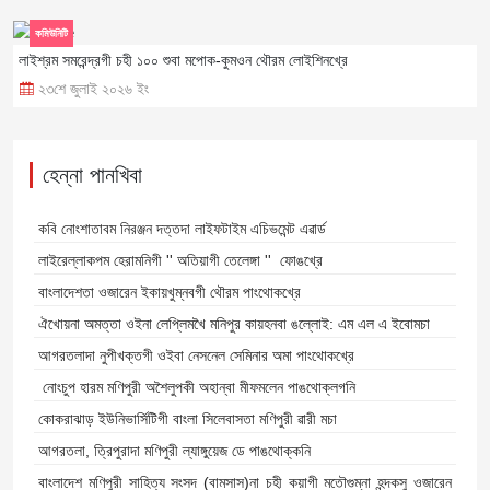
কমিউনিটি
লাইশ্রম সমরেন্দ্রগী চহী ১০০ শুবা মপোক-কুমওন থৌরম লোইশিনখ্রে
২৩শে জুলাই ২০২৬ ইং
হেন্না পানখিবা
কবি নোংশাতাবম নিরঞ্জন দত্তদা লাইফটাইম এচিভমেন্ট এৱার্ড
লাইরেল্লাকপম হেরামনিগী '' অতিয়াগী তেলেঙ্গা '' ফোঙখ্রে
বাংলাদেশতা ওজারেন ইকায়খুম্নবগী থৌরম পাংথোকখ্রে
ঐখোয়না অমত্তা ওইনা লেপ্লিমখৈ মনিপুর কায়হনবা ঙল্লোই: এম এল এ ইবোমচা
আগরতলাদা নুপীখক্তগী ওইবা নেসনেল সেমিনার অমা পাংথোকখ্রে
নোংচুপ হারম মণিপুরী অশৈলুপকী অহান্বা মীফমলেন পাঙথোক্লগনি
কোকরাঝাড় ইউনিভার্সিটিগী বাংলা সিলেবাসতা মণিপুরী ৱারী মচা
আগরতলা, ত্রিপুরাদা মণিপুরী ল্যাঙ্গুয়েজ ডে পাঙথোক্কনি
বাংলাদেশ মণিপুরী সাহিত্য সংসদ (বামসাস)না চহী কয়াগী মতৌগুম্না হন্দকসু ওজারেন