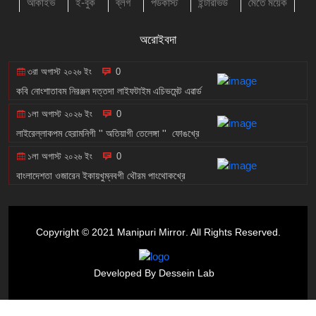
আর্কাইভ
ই-বুক
ব্লগ
পডকাস্ট
ইন্টারভিউ
মৈতৈ ময়েক
অরোইবদা
৩রা অগাস্ট ২০২৬ ইং
0
কবি নোংশাতাবম নিরঞ্জন দত্তদা লাইফটাইম এচিভমেন্ট এৱার্ড
১লা অগাস্ট ২০২৬ ইং
0
লাইরেল্লাকপম হেরামনিগী '' অতিয়াগী তেলেঙ্গা '' ফোঙখ্রে
১লা অগাস্ট ২০২৬ ইং
0
বাংলাদেশতা ওজারেন ইকায়খুম্নবগী থৌরম পাংথোকখ্রে
Copyright © 2021
Manipuri Mirror
. All Rights Reserved.
Developed By
Dessein Lab