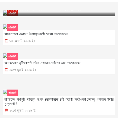
মণিপুরী মিরর
৩রা অগাস্ট ২০২৬ ইং
কবি নোংশাতাবম নিরঞ্জন দত্তদা লাইফটাইম এচিভমেন্ট এৱার্ড
কমিউনিটি
কমিউনিটি
বাংলাদেশতা ওজারেন ইকায়খুম্নবগী থৌরম পাংথোকখ্রে
১লা অগাস্ট ২০২৬ ইং
কমিউনিটি
আগরতলাদা নুপীখক্তগী ওইবা নেসনেল সেমিনার অমা পাংথোকখ্রে
২৬শে জুলাই ২০২৬ ইং
কমিউনিটি
বাংলাদেশ মণিপুরী সাহিত্য সংসদ (বামসাস)না চহী কয়াগী মতৌগুম্না হন্দকসু ওজারেন ইকায়
খুম্নগদৌরি
২৩শে জুলাই ২০২৬ ইং