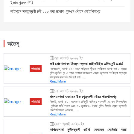
ইকায় খুম্নগদৌরি
লাইশ্রম সমরেন্দ্রগী চহী ১০০ শুবা মপোক-কুমওন থৌরম লোইশিনখ্রে
অতৈসু
৩রা অগাস্ট ২০২৬ ইং
কবি নোংশাতাবম নিরঞ্জন দত্তদা লাইফটাইম এচিভমেন্ট এৱার্ড
আগরতলা, আগষ্ট ০৩ : মরূপ পাউচেনা শীন্দুনা লাক্লিবা আগষ্ট তাং ৮ থাংজা
কমিউনিটি
নুমিৎ নুংথিল পুং ৫ তাবা মতমদা আগরতলা প্রেস ক্লাবতা লৈখিদ্রবা স্নাখ্যা
রাজকুমার কমলজিৎ সিংহগী চহী......
Read More
১লা অগাস্ট ২০২৬ ইং
বাংলাদেশতা ওজারেন ইকায়খুম্নবগী থৌরম পাংথোকখ্রে
সিলেট, আগষ্ট ০১ : বাংলাদেশ মণিপুরী সাহিত্য সংসদকী ৫১ শুবা লিঙ্খৎখিবা
কমিউনিটি
নুমিৎকা মরি লৈননা ঙরাং ৩১ জুলাই'২৬ ইরাই নুমিৎ সিলেট প্রেস ক্লাবকী
ওডিটোরিয়ামদা ওজারেন......
Read More
২৬শে জুলাই ২০২৬ ইং
আগরতলাদা নুপীখক্তগী ওইবা নেসনেল সেমিনার অমা