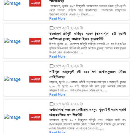
পাংথোকখ্রে
কমিউনিটি
আগরতলা, জুলাই ২৬ : ত্রিপুরাগী আগরতলাদা অহানবা ওইনা নুপীখক্তগী
ওইবা নেসনেল সেমিনার অমা পাংথোকখ্রে। নোংমাইথেম ফাউন্ডেশন
ইম্ফালনা তখেল্লৈ তেঙবাং লুপ ত্রিপুরা......
Read More
২৩শে জুলাই ২০২৬ ইং
বাংলাদেশ মণিপুরী সাহিত্য সংসদ (বামসাস)না চহী কয়াগী
মতৌগুম্না হন্দকসু ওজারেন ইকায় খুম্নগদৌরি
কমিউনিটি
সিলেট, জুলাই ২২: বাংলাদেশ মণিপুরী সাহিত্য সংসদকী ৫১ শুবা লিঙ্খৎখিবা
নুমিৎকা মরি লৈননা হৌখিবা চহী কয়াগী মতৌগুম হন্দকসু ওজারেন ইকায়খুম্নবা
উৎপগী থৌরম পাংথোক্কদৌরি। ...
Read More
২৩শে জুলাই ২০২৬ ইং
লাইশ্রম সমরেন্দ্রগী চহী ১০০ শুবা মপোক-কুমওন থৌরম
লোইশিনখ্রে
কমিউনিটি
ইম্ফাল, জুলাই ২০ঃ লমদম অসিগী শক্নায়রবা লাইশ্রম সমরেমন্দ্রগী কুমজা
২০২৫ গী জুলাই ২০ দগী হৌদুনা চহী অমা চুপ্না চথরকপা লাইশ্রম
সমরেন্দ্রগী চহী ১০০ শুবা মপোক কুমওন থৌরম ঙসি ম......
Read More
২১শে জুলাই ২০২৬ ইং
অগরতালাদা কলচরেল ফেষ্টিভেল অমসুং খুন্নাইগী অহল অমদি
মহৈরোয়শিংদা মনা পিগদৌরি
কমিউনিটি
আগরতলা, জুলাই ২০ : ত্রিপুরাদা মণিপুরী লোল, সাহিতা অমদি নাৎ
চাওখৎহন্নবা হোৎনবদা অচৌবা থৌদাং লৌরিবা মণিপুরী লিটরেরি এন্দ কলচরেল
ফোরম, ত্রিপুরানা তখেল্লৈ তেংবাং লুপ (তখেল লৈ......
Read More