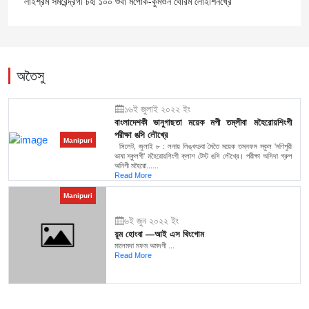
লাইশ্রম সমরেন্দ্রগী চহী ১০০ শুবা মপোক-কুমওন থৌরম লোইশিনখ্রে
অতৈসু
১৬ই জুলাই ২০২২ ইং
বাংলাদেশকী ভানুগাছতা ময়েক মপী তম্লীবা মহৈরোয়শিংগী
পরীক্ষা ঙসি লৌখ্রে
Manipuri
সিলেট, জুলাই ৮ : লনায় লিঙ্খৎচবা মৈতৈ ময়েক তম্নফম স্কুল 'মণিপুরী
ভাষা স্কুলগী' মহৈরোয়শিংগী ক্লাশ টেস্ট ঙসি লৌখ্রে। পরীক্ষা অসিদা গ্রুপ
অনিগী মহৈরো......
Read More
Manipuri
৬ই জুন ২০২২ ইং
য়ূম হোংবা —আই এস থিংগোম
মালেমদা মফম অমদগী ...
Read More
মণিপুরী মিরর
৩রা সেপ্টেম্বর ২০২৫ ইং