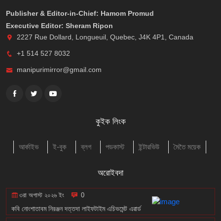
Publisher & Editor-in-Chief: Hamom Promud
Executive Editor: Sheram Ripon
2227 Rue Dollard, Longueuil, Quebec, J4K 4P1, Canada
+1 514 527 8032
manipurimirror@gmail.com
কুইক লিংক
আর্কাইভ
ই-বুক
ব্লগ
পডকাস্ট
ইন্টারভিউ
মৈতৈ ময়েক
অরোইবদা
৩রা অগাস্ট ২০২৬ ইং
0
কবি নোংশাতাবম নিরঞ্জন দত্তদা লাইফটাইম এচিভমেন্ট এৱার্ড