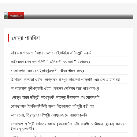
মণিপুরী মিরর
১৬ই জুলাই ২০২২ ইং
বাংলাদেশকী ভানুগাছতা ময়েক মপী তম্লীবা মহৈরোয়শিংগী পরীক্ষা ঙসি লৌখ্রে
Manipuri
হেন্না পানখিবা
কবি নোংশাতাবম নিরঞ্জন দত্তদা লাইফটাইম এচিভমেন্ট এৱার্ড
লাইরেল্লাকপম হেরামনিগী '' অতিয়াগী তেলেঙ্গা '' ফোঙখ্রে
বাংলাদেশতা ওজারেন ইকায়খুম্নবগী থৌরম পাংথোকখ্রে
ঐখোয়না অমত্তা ওইনা লেপ্লিমখৈ মনিপুর কায়হনবা ঙল্লোই: এম এল এ ইবোমচা
আগরতলাদা নুপীখক্তগী ওইবা নেসনেল সেমিনার অমা পাংথোকখ্রে
নোংচুপ হারম মণিপুরী অশৈলুপকী অহান্বা মীফমলেন পাঙথোক্লগনি
কোকরাঝাড় ইউনিভার্সিটিগী বাংলা সিলেবাসতা মণিপুরী ৱারী মচা
আগরতলা, ত্রিপুরাদা মণিপুরী ল্যাঙ্গুয়েজ ডে পাঙথোক্কনি
বাংলাদেশ মণিপুরী সাহিত্য সংসদ (বামসাস)না চহী কয়াগী মতৌগুম্না হন্দকসু ওজারেন
ইকায় খুম্নগদৌরি