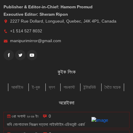
Publisher & Editor-in-Chief: Hamom Promud
Executive Editor: Sheram Ripon
2227 Rue Dollard, Longueuil, Quebec, J4K 4P1, Canada
+1 514 527 8032
manipurimirror@gmail.com
কুইক লিংক
আর্কাইভ
ই-বুক
ব্লগ
পডকাস্ট
ইন্টারভিউ
মৈতৈ ময়েক
অরোইবদা
৩রা অগাস্ট ২০২৬ ইং
0
কবি নোংশাতাবম নিরঞ্জন দত্তদা লাইফটাইম এচিভমেন্ট এৱার্ড