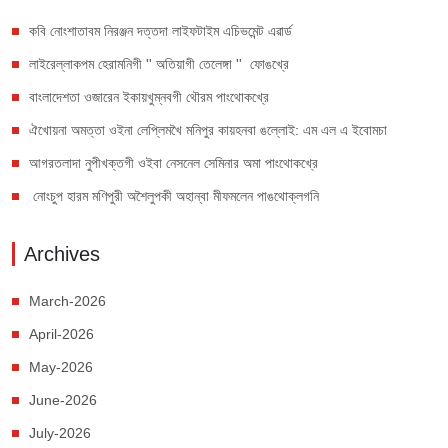
কবি নোংশাতাবম নিরঞ্জন দত্তদা লাইফটাইম এচিভমেন্ট এৱার্ড
লাইরেল্লাকপম হেরামনিগী '' অতিয়াগী তেলেঙ্গা '' ফোঙখ্রে
বাংলাদেশতা ওজারেন ইকায়খুম্নবগী থৌরম পাংথোকখ্রে
ঐখোয়না অমত্তা ওইনা লেপ্লিমখৈ মনিপুর কায়হনবা ঙল্লোই: এম এল এ ইবোমচা
আগরতলাদা নুপীখক্তগী ওইবা নেসনেল সেমিনার অমা পাংথোকখ্রে
নোংচুপ হারম মণিপুরী অশৈলুপকী অহান্বা মীফমলেন পাঙথোক্লগনি
Archives
March-2026
April-2026
May-2026
June-2026
July-2026