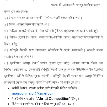
গ্রুপঃ ‘বি’ এইচএসসি অমসুং মথক্কি ক্লাশ
রুলস এন্ড রেগুলেশনঃ
১। শৈরেং মশা মশানা খনবা য়াগনি। মৈতৈ লোনগী শৈরেং ওইবা তাই।
২। ভিডিও লেন্থ ম্যাক্সিমাম মিনিট ৩ম।
৩। ভিডিও রেকোর্ড তৌদুনা ইমেইল তৌবিরৌ (ভিডিও ল্যান্ডস্কেপতা রেকোর্ড তৌবিয়ু)
৪। ভিডিও হৌবদা মিং অমসুং ক্লাশ/ইয়ার/সেমিষ্টার অমসুং স্কুল/কলেজ/ইউনিভার্সিটিগী
মিং হায়বিয়ু।
৫। মণিপুরী মিররগী জাজ প্যানেলনা কম্পিটিশনগী রেজাল্ট খনগতকনি। জাজকী রায়না
অরোয়বনি হায়না লৌগনি।
৬। চ্যাম্পিয়ন অমসুং রানার্স আপতা ক্যাশ লুপা অমসুং ক্রেস্ট অমমম ওইনা মনা
পিগনি। লোয়ননা ২১ ফেব্রুয়ারী মণিপুরী মিররগী ফেসবুক অমসুং ইউটিউব লাইভ ইভেন্টতা
চ্যাম্পিয়ন অনিগি ভিডিও প্রচার তৌগনি। মণিপুরী মিররগী ওয়েবসাইট অমসুং ইউটিউব
চ্যানেলদা চ্যাম্পিয়ন অমসুং রানার্স আপকী ভিডিও আপলোড তৌগনি।
অসিগী ইমেল এড্রেস অসিদা কম্পিটিশনগী ভিডিও থাবিরউঃ
manipurimirror@gmail.com
ইমেইলগি সাবজেক্টতা “
Abritti Competition
” ইবিয়ু।
ভিডিও থারকপগি অরোইবা তারিখঃ ফেব্রুয়ারী ১৫, ২০২১।