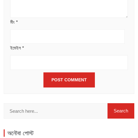
মীং
*
ইমেইল
*
অনৌবা পোস্ট