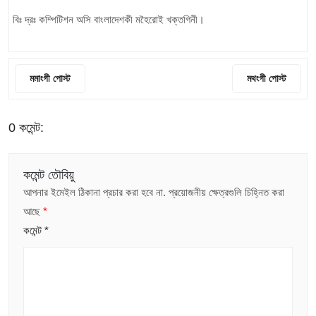
বিঃ দ্রঃ কম্পিটিশন অসি বাংলাদেশকী মহৈরোই খক্তগিনী।
মমাংগী পোস্ট
মথংগী পোস্ট
0 কমেন্ট:
কমেন্ট তৌবিয়ু
আপনার ইমেইল ঠিকানা প্রচার করা হবে না.
প্রয়োজনীয় ক্ষেত্রগুলি চিহ্নিত করা
আছে
*
কমেন্ট
*