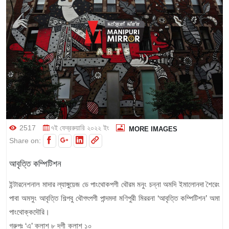
2517
৭ই ফেব্ররুয়ারি ২০২২ ইং
MORE IMAGES
Share on:
আবৃত্তি কম্পিটিশন
ইন্টারনেশনাল মাদার ল্যাঙ্গুয়েজ ডে পাংথোকপগী থৌরম মনুং চন্না অমদি ইমালোনদা শৈরেং
পাবা অমসুং আবৃত্তি শিল্পবু থৌগৎপগী পান্দমদা মণিপুরী মিররনা ‘আবৃত্তি কম্পিটিশন’ অমা
পাংথোক্কদৌরি।
গ্রুপঃ ‘এ’ ক্লাশ ৮ দগী ক্লাশ ১০