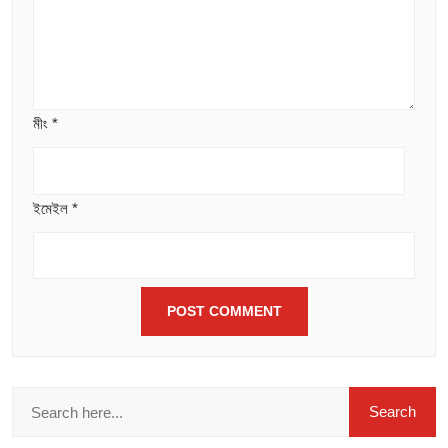
মীং
*
ইমেইল
*