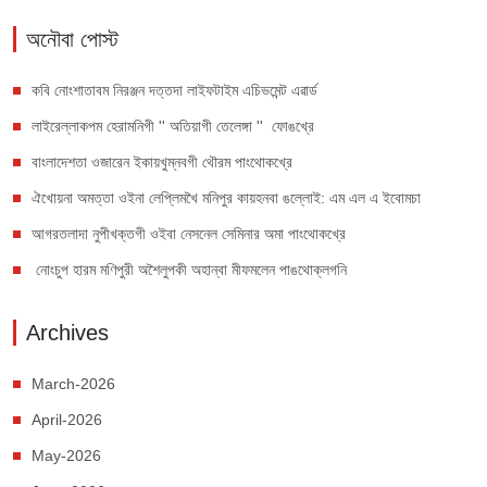
অনৌবা পোস্ট
কবি নোংশাতাবম নিরঞ্জন দত্তদা লাইফটাইম এচিভমেন্ট এৱার্ড
লাইরেল্লাকপম হেরামনিগী '' অতিয়াগী তেলেঙ্গা '' ফোঙখ্রে
বাংলাদেশতা ওজারেন ইকায়খুম্নবগী থৌরম পাংথোকখ্রে
ঐখোয়না অমত্তা ওইনা লেপ্লিমখৈ মনিপুর কায়হনবা ঙল্লোই: এম এল এ ইবোমচা
আগরতলাদা নুপীখক্তগী ওইবা নেসনেল সেমিনার অমা পাংথোকখ্রে
নোংচুপ হারম মণিপুরী অশৈলুপকী অহান্বা মীফমলেন পাঙথোক্লগনি
Archives
March-2026
April-2026
May-2026