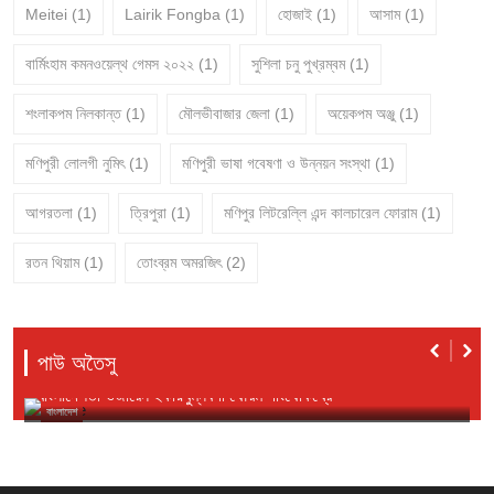
Meitei
(1)
Lairik Fongba
(1)
হোজাই
(1)
আসাম
(1)
বার্মিংহাম কমনওয়েল্থ গেমস ২০২২
(1)
সুশিলা চনু পুখ্রম্বম
(1)
শংলাকপম নিলকান্ত
(1)
মৌলভীবাজার জেলা
(1)
অয়েকপম অঞ্জু
(1)
মণিপুরী লোলগী নুমিৎ
(1)
মণিপুরী ভাষা গবেষণা ও উন্নয়ন সংস্থা
(1)
আগরতলা
(1)
ত্রিপুরা
(1)
মণিপুর লিটরেল্লি এন্দ কালচারেল ফোরাম
(1)
রতন থিয়াম
(1)
তোংব্রম অমরজিৎ
(2)
পাউ অতৈসু
মণিপুরী মিরর
১লা অগাস্ট ২০২৬ ইং
বাংলাদেশতা ওজারেন ইকায়খুম্নবগী থৌরম পাংথোকখ্রে
বাংলাদেশ