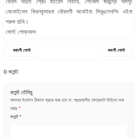
থৌরম অদুদা প্রোঃ হুইরেম বিহারি, লোংজম জয়চন্দ্র অমসুং
নোংমাইথেম কিরনকুমারনা থৌরমগী অথোইবা মিথুঙলেনশিং ওইনা
শরুক য়াখি।
সোর্স: পোক্নফম
মমাংগী পোস্ট
মথংগী পোস্ট
0 কমেন্ট:
কমেন্ট তৌবিয়ু
আপনার ইমেইল ঠিকানা প্রচার করা হবে না.
প্রয়োজনীয় ক্ষেত্রগুলি চিহ্নিত করা
আছে
*
কমেন্ট
*