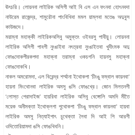
ঊৎচরি। লোয়ননা লাইরিক অসিগী আই বি এস এন ফংনবা হোৎনবদা
নাউরেম রাজেন্দ্র, শামুরৌনা পাংবিখিবা মমল য়াম্লবা মতেঙ অদুবুস
কাউজদে।
ময়াম্না মহাক্কী লাইরিকঅসিবু অমুক্তং ওইবরসু পাবীয়ু। লোয়ননা
লাইরিক অসিগী পাবগী নুংঙাইবা নৎত্রবা নুংঙাইতবা খুদীংমক অদু
ফোঙদোকপীরকপদা মহাক্না তরাম্না ওকচগনি হায়নসু মহাক্না
ফোঙদোকখি।
নাকল অমরোমদা, এল বিরেন্দ্র শর্ম্মানা ইথোকপা ‘চীংঙু ফম্বাল কায়নবা’
হায়না মিংথোনবা লাইরিক অমসু ঙসি ফোঙখ্রে। জোন মিলতনগী
‘লোস্ত পেরাদাইজ’ হায়রিবা লাইরিক অসিবু বেঙ্গোলি অমদি মীতৈ
ময়েক অনীমক্তা ইথোক্লগা পুথোকপা ‘চীংঙু ফম্বাল কায়নবা’ হায়বা
লাইরিক অমসু নিত্যাইপাৎ চুথেক্তা লৈবা দি আই পি আরগী
ওদিতোরিয়ামদা ঙসি ফোঙখিবনি।